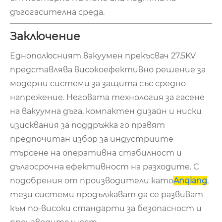
дъгогасителна среда.
Заключение
Еднополюсният вакуумен прекъсвач 27,5KV
представлява високоефективно решение за
модерни системи за защита със средно
напрежение. Неговата технология за гасене
на вакуумна дъга, компактен дизайн и ниски
изисквания за поддръжка го правят
предпочитан избор за индустриите
търсене на оперативна стабилност и
дългосрочна ефективност на разходите. С
подобрения от производители като
Anqiang
,
тези системи продължават да се развиват
към по-високи стандарти за безопасност и