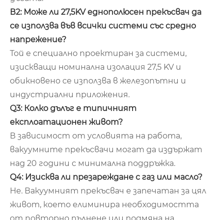
В2: Може ли 27,5KV еднополюсен прекъсвач да
се използва във всички системи със средно
напрежение?
Той е специално проектиран за системи,
изискващи номинална изолация 27,5 KV и
обикновено се използва в железопътни и
индустриални приложения.
Q3: Колко дълъг е типичният
експлоатационен живот?
В зависимост от условията на работа,
вакуумните прекъсвачи могат да издържат
над 20 години с минимална поддръжка.
Q4: Изисква ли презареждане с газ или масло?
Не. Вакуумният прекъсвач е запечатан за цял
живот, което елиминира необходимостта
от повторно пълнене или подмяна на