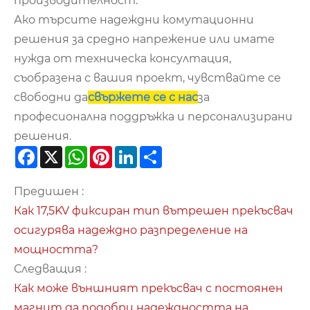
производителност.
Ако търсите надеждни комутационни
решения за средно напрежение или имате
нужда от техническа консултация,
съобразена с вашия проект, чувствайте се
свободни да
свържете се с нас
за
професионална поддръжка и персонализирани
решения.
Facebook
X
WhatsApp
Pinterest
LinkedIn
Share
Предишен :
Как 17,5KV фиксиран тип вътрешен прекъсвач
осигурява надеждно разпределение на
мощността?
Следващия :
Как може външният прекъсвач с постоянен
магнит да подобри надеждността на