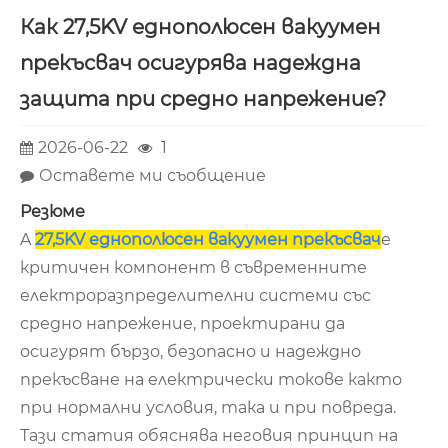
Как 27,5KV еднополюсен вакуумен
прекъсвач осигурява надеждна
защита при средно напрежение?
2026-06-22
1
Оставете ми съобщение
Резюме
A
27,5KV еднополюсен вакуумен прекъсвач
е
критичен компонент в съвременните
електроразпределителни системи със
средно напрежение, проектирани да
осигурят бързо, безопасно и надеждно
прекъсване на електрически токове както
при нормални условия, така и при повреда.
Тази статия обяснява неговия принцип на