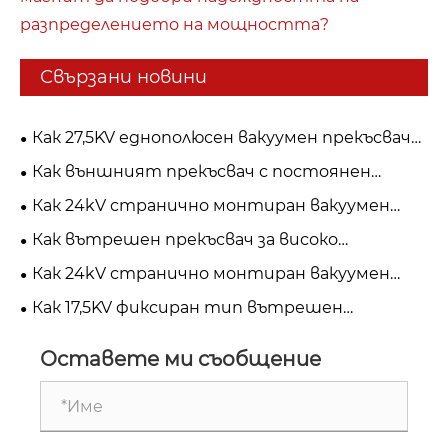
разпределението на мощността?
Свързани новини
Как 27,5KV еднополюсен вакуумен прекъсвач
подобрява безопасността на железопътния
Как външният прекъсвач с постоянен
транспорт и електроразпределението?
магнит подобрява надеждността на
Как 24kV странично монтиран вакуумен
разпределението на мощността?
прекъсвач подобрява защитата на
Как вътрешен прекъсвач за високо
захранването със средно напрежение?
напрежение подобрява електрическата
Как 24kV странично монтиран вакуумен
безопасност и надеждност?
прекъсвач подобрява безопасността на
Как 17,5KV фиксиран тип вътрешен
захранващата система със средно
прекъсвач подобрява безопасността на
напрежение?
захранващата система със средно
Оставете ми съобщение
напрежение?