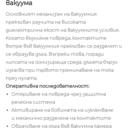
вакуума
Основният механизъм на вакуумния
прекъсвач разчита на високата
диелектрична якост на вакуумните условия.
Когато възникне повреда, контактите
вътре във вакуумния прекъсвач се разделят и
се образува дъга. Въпреки това, поради
липсата на йонизираща среда, дъгата бързо
изгасва при първото преминаване на тока
през нулата.
Оперативна последователност:
Откриване на повреда чрез защитна
релейна система
Активиране на бобината на изключване
и механично разделяне на контактите
Образуване на дъга във вакуумна камера