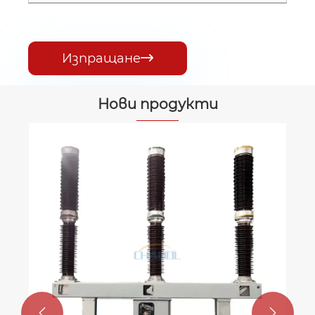
Изпращане

Нови продукти
11KV маслен трансформатор
Виж повече >>

