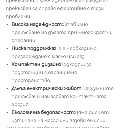
прекъсвачи. 27,5KV еднополюсен вакуумен
прекъсвач се справя ефективно с тези
проблеми.
Висока надеждност:
Стабилно
прекъсване на дъгата при многократни
операции.
Ниска поддръжка:
Не е необходимо
презареждане с масло или газ.
Компактен дизайн:
Подходящ за
подстанции с ограничено
пространство.
Дълъг електрически живот:
Вакуумните
прекъсвачи намаляват контактната
ерозия.
Екологична безопасност:
Няма риск от
изтичане на масло или газови емисии.