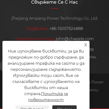
Свържете Се С Нас
Zhejiang Anqiang Power Technology Co., Ltd.
Подвижен:
+86-15057324888
Електронна поща:
john@chaqele.com
X
Адрес:
Индустриална зона Jinlu, град
Ние използваме бисквитки, за да ви
Beibaixiang, град Yueqing, град Wenzhou,
предложим по-добро сърфиране, да
анализираме трафика на сайта и да
провинция Zhejiang, Китай
персонализираме съдържанието.
Използвайки този сайт, вие се
съгласявате с използването на
Авторско право © 2026 Zhejiang Anqiang Power
бисквитки от наша
Technology Co., Ltd. Всички права запазени.
страна.
Политика за
Links
Sitemap
RSS
XML
поверителност
Политика за поверителност