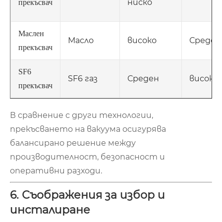
ниско
прекъсвач
Маслен
Масло
високо
Среден
прекъсвач
SF6
SF6 газ
Среден
високо
прекъсвач
В сравнение с други технологии,
прекъсването на вакуума осигурява
балансирано решение между
производителност, безопасност и
оперативни разходи.
6. Съображения за избор и
инсталиране