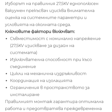
Изборът на правилния 27,5KV еднополюсен
вакуумен прекъсвач изисква внимателна
оценка на системните параметри и
условията на околната среда.
Ключовите фактори включват:
Съвместимост с номинално напрежение
(27,5KV изискване за дизайн на
системата)
Изключвателна способност при късо
съединение
Цикли на механична издръжливост
Координация на изолацията
Ограничения в пространството за
инсталиране
Правилният монтаж гарантира оптимална
работа и предотвратява преждевременна