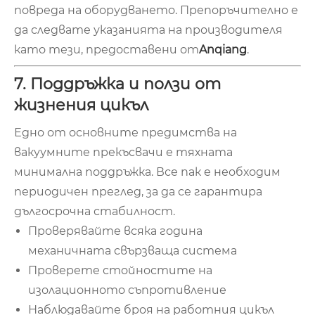
повреда на оборудването. Препоръчително е
да следвате указанията на производителя
като тези, предоставени от
Anqiang
.
7. Поддръжка и ползи от
жизнения цикъл
Едно от основните предимства на
вакуумните прекъсвачи е тяхната
минимална поддръжка. Все пак е необходим
периодичен преглед, за да се гарантира
дългосрочна стабилност.
Проверявайте всяка година
механичната свързваща система
Проверете стойностите на
изолационното съпротивление
Наблюдавайте броя на работния цикъл