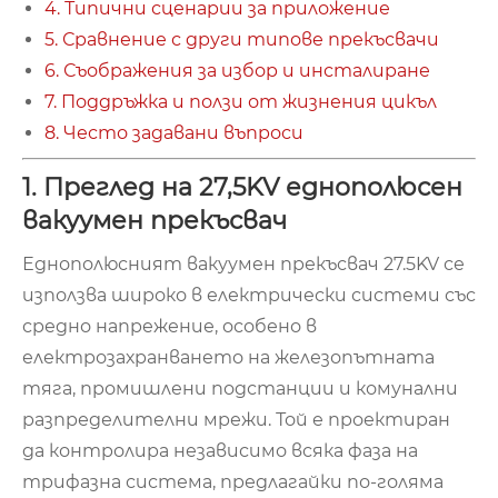
4. Типични сценарии за приложение
5. Сравнение с други типове прекъсвачи
6. Съображения за избор и инсталиране
7. Поддръжка и ползи от жизнения цикъл
8. Често задавани въпроси
1. Преглед на 27,5KV еднополюсен
вакуумен прекъсвач
Еднополюсният вакуумен прекъсвач 27.5KV се
използва широко в електрически системи със
средно напрежение, особено в
електрозахранването на железопътната
тяга, промишлени подстанции и комунални
разпределителни мрежи. Той е проектиран
да контролира независимо всяка фаза на
трифазна система, предлагайки по-голяма