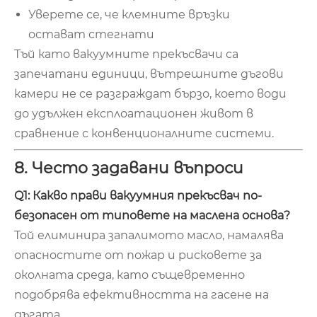
Уверете се, че клемните връзки
остават стегнати
Тъй като вакуумните прекъсвачи са
запечатани единици, вътрешните дъгови
камери не се разграждат бързо, което води
до удължен експлоатационен живот в
сравнение с конвенционалните системи.
8. Често задавани въпроси
Q1: Какво прави вакуумния прекъсвач по-
безопасен от типовете на маслена основа?
Той елиминира запалимото масло, намалява
опасностите от пожар и рисковете за
околната среда, като същевременно
подобрява ефективността на гасене на
дъгата.