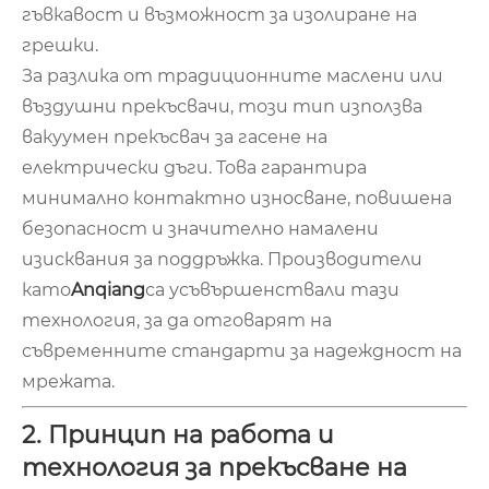
гъвкавост и възможност за изолиране на
грешки.
За разлика от традиционните маслени или
въздушни прекъсвачи, този тип използва
вакуумен прекъсвач за гасене на
електрически дъги. Това гарантира
минимално контактно износване, повишена
безопасност и значително намалени
изисквания за поддръжка. Производители
като
Anqiang
са усъвършенствали тази
технология, за да отговарят на
съвременните стандарти за надеждност на
мрежата.
2. Принцип на работа и
технология за прекъсване на