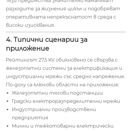
Тези предимства значително намаляват
разходите за жизнения цикъл и подобряват
оперативната непрекъснатост в среда с
високи изисквания.
4. Типични сценарии за
приложение
Рейтингът 27,5 KV обикновено се свързва с
железопътни системи за електрификация и
индустриални мрежи със средно напрежение.
По-долу са ключови области на приложение:
Железопътни тягови подстанции
Градски електроразпределителни мрежи
Индустриални производствени
предприятия
Минни и тежкотоварни електрически