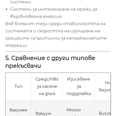
системи
Системи за интегриране на мрежи за
възобновяема енергия
Във всяка от тези среди стабилността на
системата и скоростта на изолиране на
грешките са критични за непрекъснатите
операции.
5. Сравнение с други типове
прекъсвачи
Средство
Изискване
Ниво
Тип
за гасене
за
безопа
на дъга
поддръжка
Много
Вакуумен
Вакуум
високо