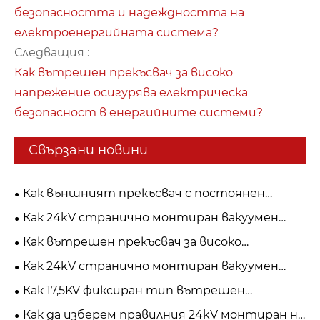
безопасността и надеждността на
електроенергийната система?
Следващия :
Как вътрешен прекъсвач за високо
напрежение осигурява електрическа
безопасност в енергийните системи?
Свързани новини
Как външният прекъсвач с постоянен
магнит подобрява надеждността на
Как 24kV странично монтиран вакуумен
разпределението на мощността?
прекъсвач подобрява защитата на
Как вътрешен прекъсвач за високо
захранването със средно напрежение?
напрежение подобрява електрическата
Как 24kV странично монтиран вакуумен
безопасност и надеждност?
прекъсвач подобрява безопасността на
Как 17,5KV фиксиран тип вътрешен
захранващата система със средно
прекъсвач подобрява безопасността на
Как да изберем правилния 24kV монтиран на
напрежение?