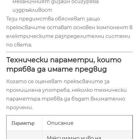
механичният дизайн осигурява
издръжливост
Тези предимства обясняват защо
прекъсвачите остават основен компонент в
електрическите разпределителни системи
по света.
Технически параметри, които
трябва да имате предвид
Когато се оценяват прекъсвачите за
промишлена употреба, няколко технически
параметъра трябва да бъдат внимателно
проучени.
Описание
Параметър
Максимално ниво на