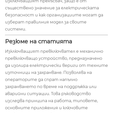
изключващият прекъсвач, защо е от
съществено значение за електрическата
безопасност и как организациите могат да
изберат правилния модел за своите
системи.
Резюме на статията
Изключващият превключвател е механично
превключващо устройство, предназначено
да изолира електрически вериги от техните
източници на захранване. Позволява на
операторите да спрат напълно
захранването по време на поддръжка или
аварийни ситуации. Това ръководство
изследва принципа на работа, типовете,
основните приложения и ключовите