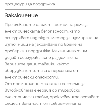
процедури за поддръжка.
Заключение
Прекъсвачите играят критична роля за
електрическата безопасност, като
осигуряват надежден метод за изолиране на
източници на захранване по време на
проверка и поддръжка. Механичният им
дизайн осигурява ясно разделяне на
веригите, защитавайки както
оборудването, така и персонала от
електрически опасности.
От промишлени машини и системи за
възобновяема енергия до търговски
електрически табла, прекъсвачите остават
съществена част от съвременната