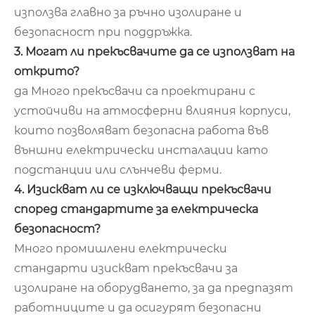
използва главно за ръчно изолиране и
безопасност при поддръжка.
3. Могат ли прекъсвачите да се използват на
открито?
да Много прекъсвачи са проектирани с
устойчиви на атмосферни влияния корпуси,
които позволяват безопасна работа във
външни електрически инсталации като
подстанции или слънчеви ферми.
4. Изискват ли се изключващи прекъсвачи
според стандартите за електрическа
безопасност?
Много промишлени електрически
стандарти изискват прекъсвачи за
изолиране на оборудването, за да предпазят
работниците и да осигурят безопасни