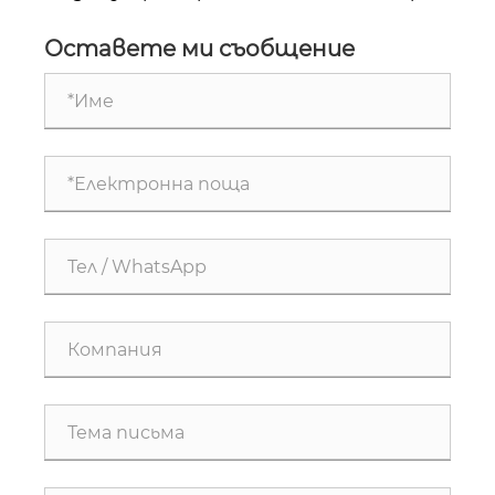
захранващата система със средно
стълб прекъсвач за високо напрежение за
напрежение?
надеждно разпределение на мощността?
Оставете ми съобщение