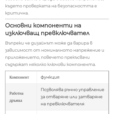
където проверката на безопасността е
критична.
Основни компоненти на
изключващ превключвател
Въпреки че дизайнът може да варира в
зависимост от номиналното напрежение и
приложението, повечето прекъсвачи
съдържат няколко ключови компонента.
функция
Компонент
Позволява ръчно управление
Работна
за отваряне или затваряне
дръжка
на превключвателя