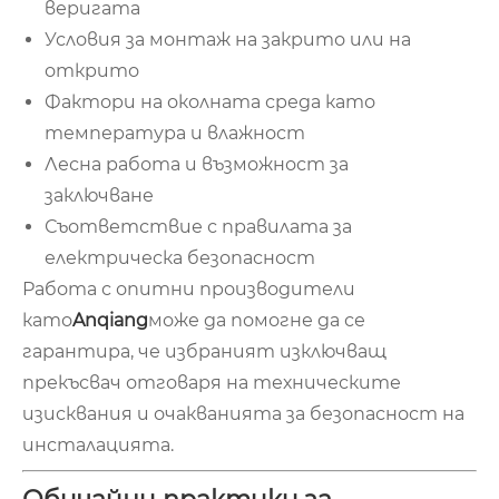
веригата
Условия за монтаж на закрито или на
открито
Фактори на околната среда като
температура и влажност
Лесна работа и възможност за
заключване
Съответствие с правилата за
електрическа безопасност
Работа с опитни производители
като
Anqiang
може да помогне да се
гарантира, че избраният изключващ
прекъсвач отговаря на техническите
изисквания и очакванията за безопасност на
инсталацията.