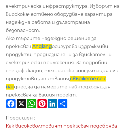
електрическа инфраструктура. Изборът на
висококачествено оборудване гарантира
надеждна работа и дълготрайна
безопасност.
Ако търсите надеждно решение за
прекъсвач,
Anqiang
осигурява издръжливи
продукти, предназначени за взискателни
електрически приложения. За подробни
спецификации, техническа консултация или
продуктови запитвания,
свържете се с
нас
днес, за да намерите най-подходящия
прекъсвач за вашия проект.
Facebook
X
WhatsApp
Pinterest
LinkedIn
Share
Предишен :
Как високоволтовият прекъсвач подобрява