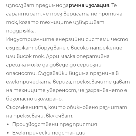
използват предимно за
ръчна изолация
. Те
гарантират, че през веригата не протича
ток, когато техниците извършват
поддръжка.
Индустриалните енергийни системи често
съдържат оборудване с високо напрежение
или висок ток. Дори малка оперативна
грешка може да доведе до сериозни
опасности. Създавайки видима празнина в
електрическата верига, прекъсвачите дават
на техниците увереност, че захранването е
безопасно изолирано.
Съоръженията, които обикновено разчитат
на прекъсвачи, включват:
Производствени предприятия
Електрически подстанции