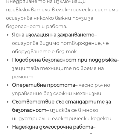
Внедряването на изключващи
превключватели в електрически системи
осигурява няколко важни ползи за
безопасност и работа.
Ясна изолация на захранването
–
осигурява видимо потвърждение, че
оборудването е без ток
Подобрена безопасност при поддръжка
–
защитава техниците по време на
ремонт
Оперативна простота
– лесно ръчно
управление без сложни механизми
Съответствие със стандартите за
безопасност
– изисква се в много
индустриални електрически кодекси
Надеждна дългосрочна работа
–