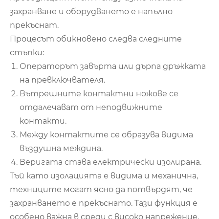
захранване и оборудването е напълно
прекъснат.
Процесът обикновено следва следните
стъпки:
Операторът завърта или дърпа дръжката
на превключвателя.
Вътрешните контактни ножове се
отдалечават от неподвижните
контакти.
Между контактите се образува видима
въздушна междина.
Веригата става електрически изолирана.
Тъй като изолацията е видима и механична,
техниците могат ясно да потвърдят, че
захранването е прекъснато. Тази функция е
особено важна в среди с високо напрежение,