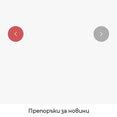


33KV външен прекъсвач с
автоматично повторно
включване
Виж повече >>
Препоръки за новини