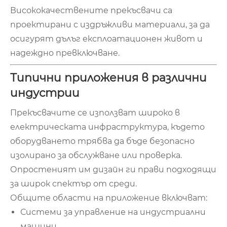
Висококачествените прекъсвачи са
проектирани с издръжливи материали, за да
осигурят дълъг експлоатационен живот и
надеждно превключване.
Типични приложения в различни
индустрии
Прекъсвачите се използват широко в
електрическата инфраструктура, където
оборудването трябва да бъде безопасно
изолирано за обслужване или проверка.
Опростеният им дизайн ги прави подходящи
за широк спектър от среди.
Общите области на приложение включват:
Системи за управление на индустриални
машини