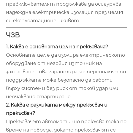
превключвателят продължава да осигурява
надеждна електрическа изолация през целия
си експлоатационен живот.
ЧЗВ
1. Каква е основната цел на прекъсвача?
Основната цел е да изолира електрическото
оборудване от неговия източник на
захранване. Това гарантира, че персоналът по
поддръжката може безопасно да работи
върху системи без риск от токов удар или
неочаквано стартиране.
2. Каква е разликата между прекъсвач и
прекъсвач?
Прекъсвачът автоматично прекъсва тока по
време на повреда, докато прекъсвачът се