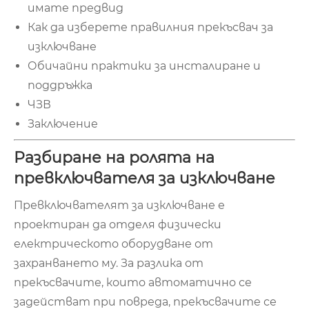
имате предвид
Как да изберете правилния прекъсвач за
изключване
Обичайни практики за инсталиране и
поддръжка
ЧЗВ
Заключение
Разбиране на ролята на
превключвателя за изключване
Превключвателят за изключване е
проектиран да отделя физически
електрическото оборудване от
захранването му. За разлика от
прекъсвачите, които автоматично се
задействат при повреда, прекъсвачите се