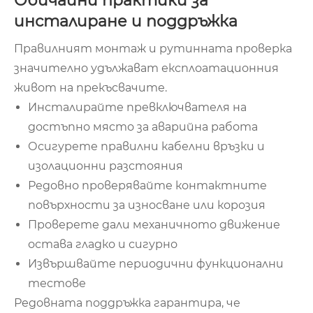
Обичайни практики за
инсталиране и поддръжка
Правилният монтаж и рутинната проверка
значително удължават експлоатационния
живот на прекъсвачите.
Инсталирайте превключвателя на
достъпно място за аварийна работа
Осигурете правилни кабелни връзки и
изолационни разстояния
Редовно проверявайте контактните
повърхности за износване или корозия
Проверете дали механичното движение
остава гладко и сигурно
Извършвайте периодични функционални
тестове
Редовната поддръжка гарантира, че