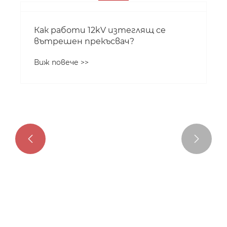


Как работи 12kV изтеглящ се
вътрешен прекъсвач?