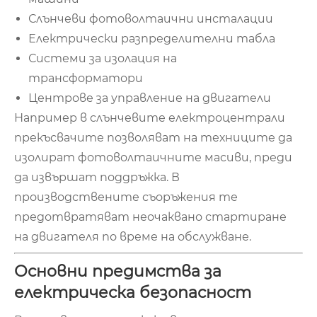
Слънчеви фотоволтаични инсталации
Електрически разпределителни табла
Системи за изолация на
трансформатори
Центрове за управление на двигатели
Например в слънчевите електроцентрали
прекъсвачите позволяват на техниците да
изолират фотоволтаичните масиви, преди
да извършат поддръжка. В
производствените съоръжения те
предотвратяват неочаквано стартиране
на двигателя по време на обслужване.
Основни предимства за
електрическа безопасност