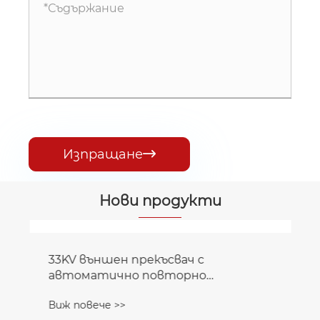
Изпращане

Нови продукти