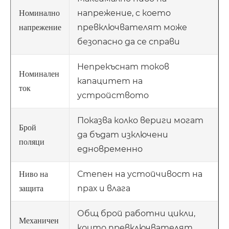
напрежение, с което
Номинално
превключвателят може
напрежение
безопасно да се справи
Непрекъснат токов
Номинален
капацитет на
ток
устройството
Показва колко вериги могат
Брой
да бъдат изключени
поляци
едновременно
Степен на устойчивост на
Ниво на
прах и влага
защита
Общ брой работни цикли,
Механичен
които превключвателят