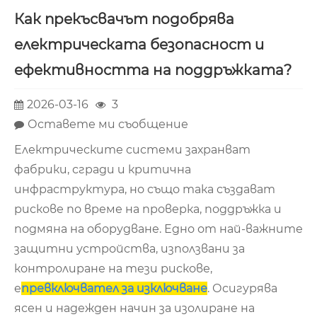
Как прекъсвачът подобрява
електрическата безопасност и
ефективността на поддръжката?
2026-03-16
3
Оставете ми съобщение
Електрическите системи захранват
фабрики, сгради и критична
инфраструктура, но също така създават
рискове по време на проверка, поддръжка и
подмяна на оборудване. Едно от най-важните
защитни устройства, използвани за
контролиране на тези рискове,
е
превключвател за изключване
. Осигурява
ясен и надежден начин за изолиране на