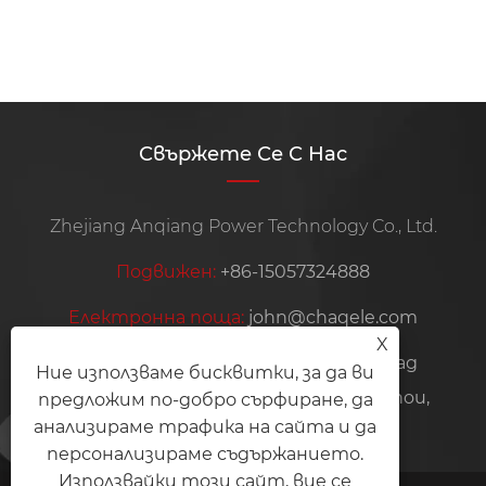
Виж повече >>
Свържете Се С Нас
Zhejiang Anqiang Power Technology Co., Ltd.
Подвижен:
+86-15057324888
Електронна поща:
john@chaqele.com
X
Адрес:
Индустриална зона Jinlu, град
Ние използваме бисквитки, за да ви
Beibaixiang, град Yueqing, град Wenzhou,
предложим по-добро сърфиране, да
анализираме трафика на сайта и да
провинция Zhejiang, Китай
персонализираме съдържанието.
Използвайки този сайт, вие се