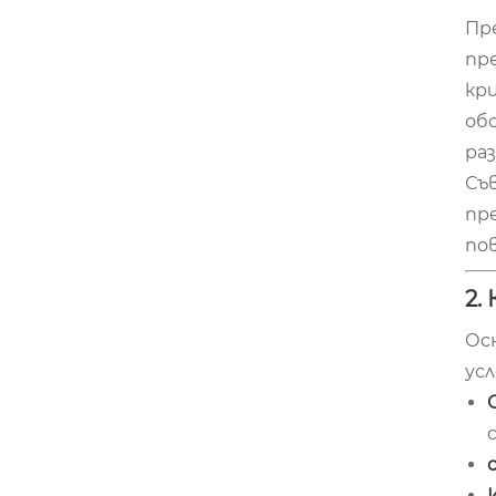
Пр
пр
кр
об
ра
Съ
пр
по
2.
Ос
усл