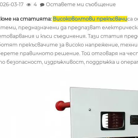
026-03-17
4
Оставете ми съобщение
зюме на статията:
Високоволтови прекъсвачи
са 
стеми, предназначени да предпазват електричес
етоварвания и къси съединения. Тази статия пред
ботят прекъсвачите за високо напрежение, техни
берете правилното решение. Той отговаря на ч
то безопасност, издръжливост, поддръжка и опер