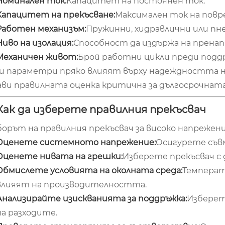
Номинален ток:
Капацитет на постоянен ток.
Капацитет на прекъсване:
Максимален ток на повре
Работен механизъм:
Пружинни, хидравлични или п
Ниво на изолация:
Способност да издържа на прена
Механичен живот:
Брой работни цикли преди подд
зи параметри пряко влияят върху надеждността 
ави правилната оценка критична за дългосрочнат
 Как да изберете правилния прекъсвач
борът на правилния прекъсвач за високо напрежен
Оценете системното напрежение:
Осигурете съв
Оценете нивата на грешки:
Изберете прекъсвач с
Обмислете условията на околната среда:
Температ
влияят на производителността.
Анализирайте изискванията за поддръжка:
Изберет
на разходите.