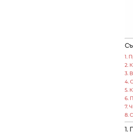
Съ
1. 
2.
3. 
4.
5. 
6.
7. 
8. 
1.