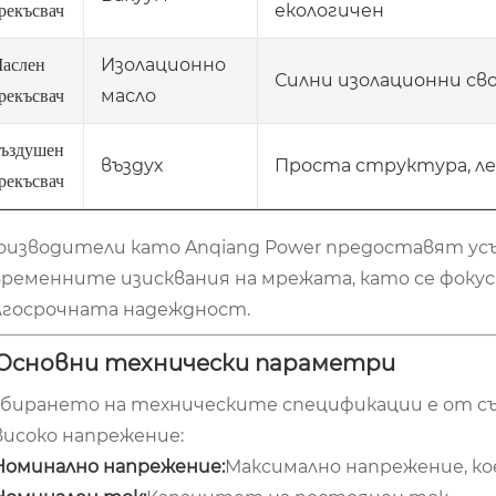
екологичен
рекъсвач
Изолационно
аслен
Силни изолационни св
масло
рекъсвач
ъздушен
въздух
Проста структура, ле
рекъсвач
оизводители като Anqiang Power предоставят ус
временните изисквания на мрежата, като се фок
лгосрочната надеждност.
 Основни технически параметри
збирането на техническите спецификации е от съ
високо напрежение:
Номинално напрежение:
Максимално напрежение, ко