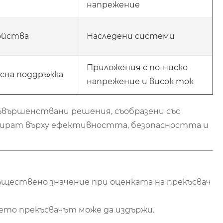
напрежение
ойства
Наследени системи
Приложения с по-ниско
сна поддръжка
напрежение и висок ток
ъвършенствани решения, съобразени със
усират върху ефективността, безопасността и
ществено значение при оценката на прекъсвач
ето прекъсвачът може да издържи.