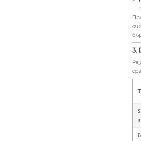
Пр
си
бъ
3.
Ра
ср
Т
S
п
В