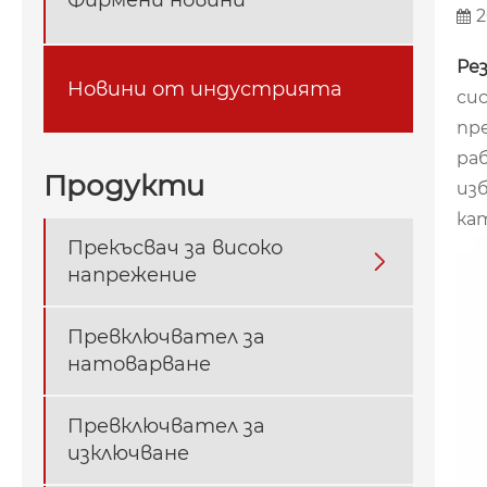
2
Ре
Новини от индустрията
си
пр
ра
Продукти
из
ка
Прекъсвач за високо

напрежение
Превключвател за
натоварване
Превключвател за
изключване