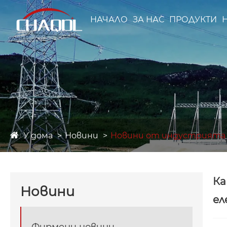
НАЧАЛО
ЗА НАС
ПРОДУКТИ
У дома
Новини
Новини от индустрията
Ка
Новини
ел
Фирмени новини