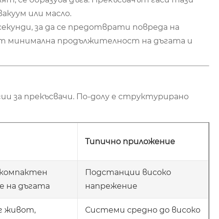
вакуум или масло.
екунди, за да се предотврати повреда на
т минимална продължителност на дъгата и
и за прекъсвачи. По-долу е структурирано
Типично приложение
 компактен
Подстанции високо
е на дъгата
напрежение
г живот,
Системи средно до високо