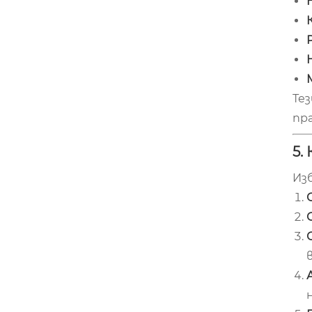
Те
пр
5.
Из