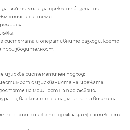
да, който може да прекъсне безопасно.
невматични системи.
прежения.
ръжка.
на системата и оперативните разходи, което
а производителност.
ие изисква систематичен подход:
местимост с изискванията на мрежата.
 достатъчна мощност на прекъсване.
урата, влажността и надморската височина
е проекти с ниска поддръжка за ефективност