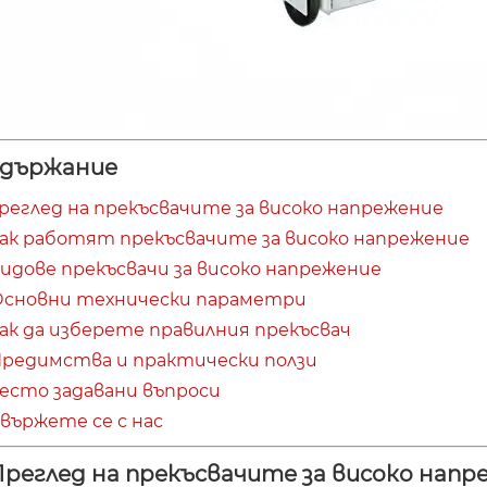
държание
Преглед на прекъсвачите за високо напрежение
 Как работят прекъсвачите за високо напрежение
Видове прекъсвачи за високо напрежение
 Основни технически параметри
Как да изберете правилния прекъсвач
 Предимства и практически ползи
Често задавани въпроси
Свържете се с нас
 Преглед на прекъсвачите за високо нап