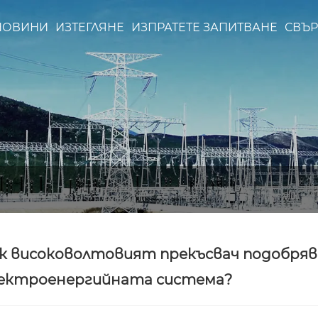
НОВИНИ
ИЗТЕГЛЯНЕ
ИЗПРАТЕТЕ ЗАПИТВАНЕ
СВЪР
к високоволтовият прекъсвач подобря
ектроенергийната система?