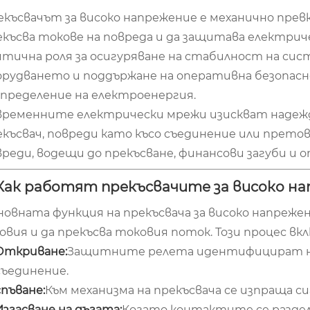
екъсвачът за високо напрежение е механично пре
екъсва токове на повреда и да защитава електриче
итична роля за осигуряване на стабилност на си
орудването и поддържане на оперативна безопасн
зпределение на електроенергия.
временните електрически мрежи изискват надеж
екъсвач, повреди като късо съединение или прет
вреди, водещи до прекъсване, финансови загуби и 
 Как работят прекъсвачите за високо н
новната функция на прекъсвача за високо напреже
овия и да прекъсва токовия поток. Този процес вк
Откриване:
Защитните релета идентифицират нео
съединение.
спъване:
Към механизма на прекъсвача се изпраща с
Изгасване на дъгата:
Когато контактите се разделя