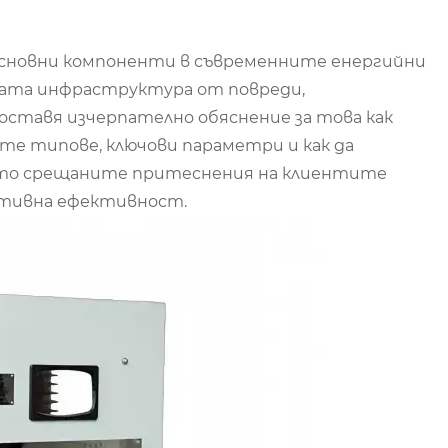
основни компоненти в съвременните енергийни
ката инфраструктура от повреди,
оставя изчерпателно обяснение за това как
те типове, ключови параметри и как да
есто срещаните притеснения на клиентите
ативна ефективност.