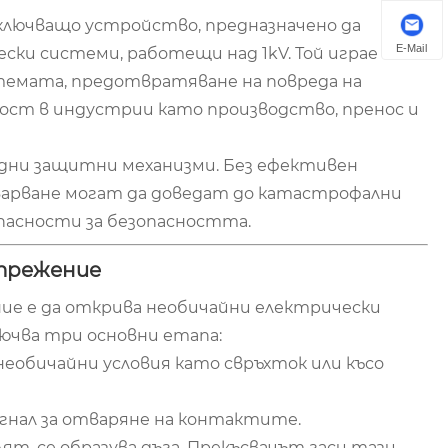
включващо устройство, предназначено да
E-Mail
ски системи, работещи над 1kV. Той играе
стемата, предотвратяване на повреда на
ост в индустрии като производство, пренос и
дни защитни механизми. Без ефективен
оварване могат да доведат до катастрофални
опасности за безопасността.
апрежение
ние е да открива необичайни електрически
лючва три основни етапа:
бичайни условия като свръхток или късо
игнал за отваряне на контактите.
т, се образува дъга. Прекъсвачът гаси тази