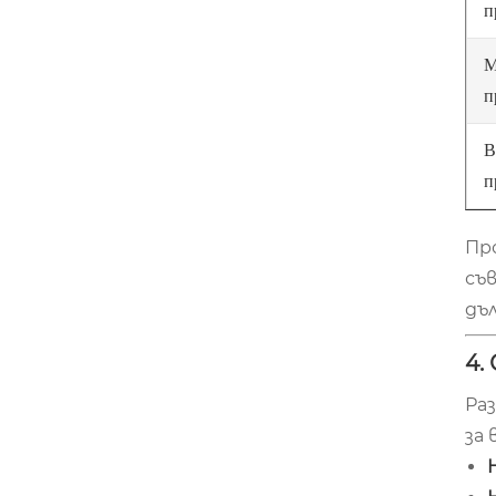
п
М
п
В
п
Пр
съ
дъ
4.
Ра
за 