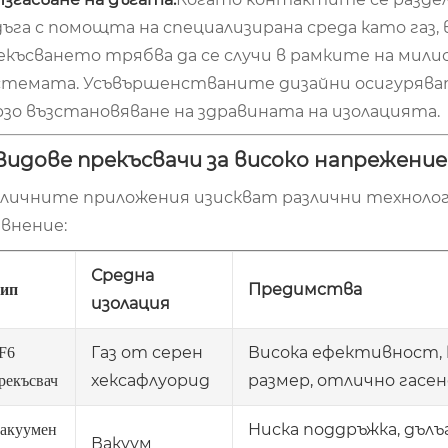
дъга с помощта на специализирана среда като газ, 
екъсването трябва да се случи в рамките на милис
стемата. Усъвършенстваните дизайни осигурява
рзо възстановяване на здравината на изолацията.
 Видове прекъсвачи за високо напрежение
зличните приложения изискват различни технологи
авнение:
Средна
Предимства
ип
изолация
Газ от серен
Висока ефективност,
F6
хексафлуорид
размер, отлично гасен
рекъсвач
Ниска поддръжка, дълъ
акуумен
Вакуум