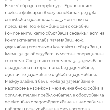
вече V-образна структура. Единичният
полюс е фиксиран върху основата чрез два
стълбови изолатора с разумен ъгъл на
пресичане. Той е комбиниран с основни
компоненти като свързваща седалка, част на
контактната глава, заземяващ нож,
заземяващ статичен контакт и свързващи
клеми, за да образуват цялостна операционна
система. Сред тях системата за заземяване
е разделена на три типа: без заземяване,
единично заземяване и двойно заземяване.
Между главния вал и ножа за заземяване е
настроена надеждна механична блокировка, а
допълнителен превключвател е оборудван за
ефективно предотвратяване на неправилна
работа и осигуряване на точността и