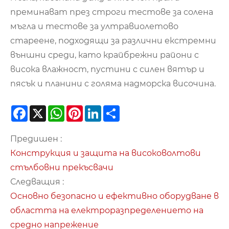
преминават през строги тестове за солена
мъгла и тестове за ултравиолетово
стареене, подходящи за различни екстремни
външни среди, като крайбрежни райони с
висока влажност, пустини с силен вятър и
пясък и планини с голяма надморска височина.
Facebook
X
WhatsApp
Pinterest
LinkedIn
Share
Предишен :
Конструкция и защита на високоволтови
стълбовни прекъсвачи
Следващия :
Основно безопасно и ефективно оборудване в
областта на електроразпределението на
средно напрежение