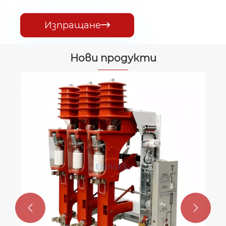
Изпращане

Нови продукти

