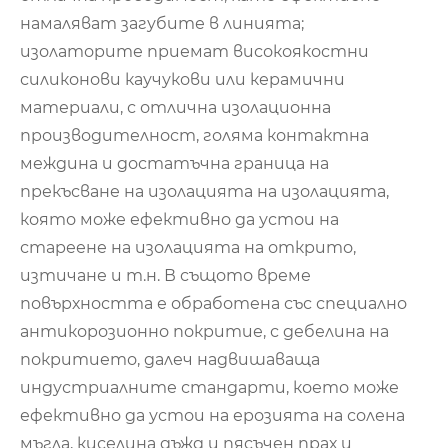
намаляват загубите в линията;
изолаторите приемат високоякостни
силиконови каучукови или керамични
материали, с отлична изолационна
производителност, голяма контактна
междина и достатъчна граница на
прекъсване на изолацията на изолацията,
която може ефективно да устои на
стареене на изолацията на открито,
изтичане и т.н. В същото време
повърхността е обработена със специално
антикорозионно покритие, с дебелина на
покритието, далеч надвишаваща
индустриалните стандарти, което може
ефективно да устои на ерозията на солена
мъгла, киселина дъжд и пясъчен прах и