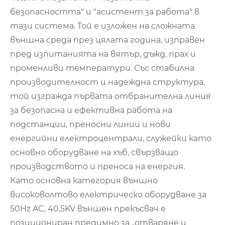
безопасността" и "асистент за работа" в
тази система. Той е изложен на сложната
външна среда през цялата година, изправен
пред изпитанията на вятър, дъжд, прах и
променливи температури. Със стабилна
производителност и надеждна структура,
той изгражда първата отбранителна линия
за безопасна и ефективна работа на
подстанции, преносни линии и нови
енергийни електроцентрали, служейки като
основно оборудване на хъб, свързващо
производството и преноса на енергия.
Като основна категория външно
високоволтово електрическо оборудване за
50Hz AC, 40,5KV външен прекъсвач е
позициониран предимно за „отваряне и