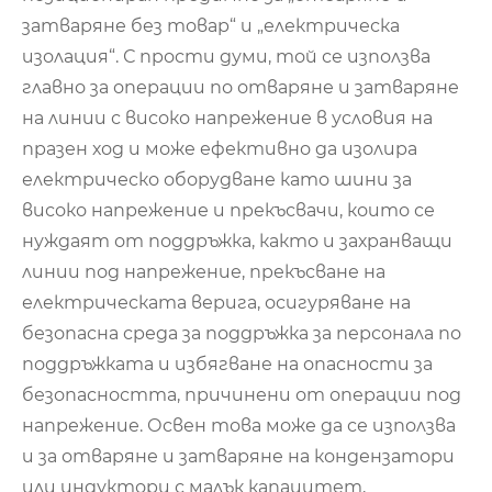
затваряне без товар“ и „електрическа
изолация“. С прости думи, той се използва
главно за операции по отваряне и затваряне
на линии с високо напрежение в условия на
празен ход и може ефективно да изолира
електрическо оборудване като шини за
високо напрежение и прекъсвачи, които се
нуждаят от поддръжка, както и захранващи
линии под напрежение, прекъсване на
електрическата верига, осигуряване на
безопасна среда за поддръжка за персонала по
поддръжката и избягване на опасности за
безопасността, причинени от операции под
напрежение. Освен това може да се използва
и за отваряне и затваряне на кондензатори
или индуктори с малък капацитет,