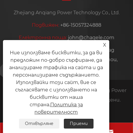
Zhejiang Anqiang Power Technology Co., Ltd.
Подвижен:
+86-15057324888
Електронна поща:
john@chaqele.com
X
Адрес:
Индустриална зона Jinlu, град
Ние използваме бисквитки, за да ви
Beibaixiang, град Yueqing, град Wenzhou,
предложим по-добро сърфиране, да
анализираме трафика на сайта и да
провинция Zhejiang, Китай
персонализираме съдържанието.
Използвайки този сайт, вие се
съгласявате с използването на
Авторско право © 2026 Zhejiang Anqiang Power
бисквитки от наша
Technology Co., Ltd. Всички права запазени.
страна.
Политика за
Links
Sitemap
RSS
XML
поверителност
Политика за поверителност
Отхвърляне
Приеми


