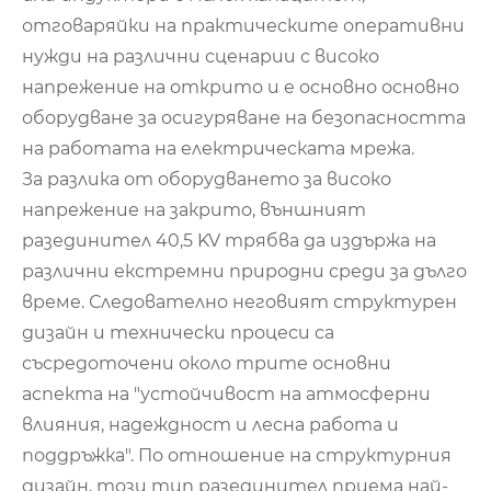
отговаряйки на практическите оперативни
нужди на различни сценарии с високо
напрежение на открито и е основно основно
оборудване за осигуряване на безопасността
на работата на електрическата мрежа.
За разлика от оборудването за високо
напрежение на закрито, външният
разединител 40,5 KV трябва да издържа на
различни екстремни природни среди за дълго
време. Следователно неговият структурен
дизайн и технически процеси са
съсредоточени около трите основни
аспекта на "устойчивост на атмосферни
влияния, надеждност и лесна работа и
поддръжка". По отношение на структурния
дизайн, този тип разединител приема най-