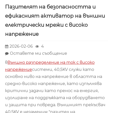
Пазителят на безопасността и
ефикасният активатор на външни
електрически мрежи с високо
напрежение
2026-02-06
4
Оставете ми съобщение
в
външно разпределение на ток с високо
напрежение
системи, 40,5KV служи като
основно ниво на напрежение в областта на
средно-високо напрежение, като изпълнява
критични задачи като пренос на енергия,
изолиране на поддръжката на оборудването
и защита при повреда. Външният прекъсвач
40,5KV е незаменим "пазител на