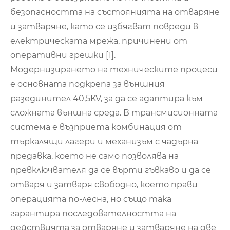
безопасността на състоянията на отваряне
и затваряне, като се избягват повреди в
електрическата мрежа, причинени от
оперативни грешки [1].
Модернизирането на техническите процеси
е основната подкрепа за външния
разединител 40,5KV, за да се адаптира към
сложната външна среда. В трансмисионната
система е възприета комбинация от
търкалящи лагери и механизъм с чадърна
предавка, което не само позволява на
превключвателя да се върти гъвкаво и да се
отваря и затваря свободно, което прави
операцията по-лесна, но също така
гарантира последователността на
действията за отваряне и затваряне на две