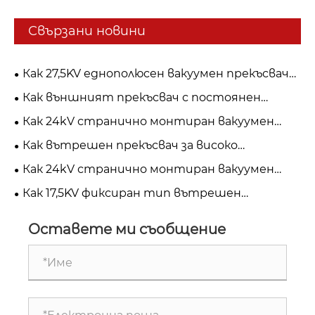
Свързани новини
Как 27,5KV еднополюсен вакуумен прекъсвач
подобрява безопасността на железопътния
Как външният прекъсвач с постоянен
транспорт и електроразпределението?
магнит подобрява надеждността на
Как 24kV странично монтиран вакуумен
разпределението на мощността?
прекъсвач подобрява защитата на
Как вътрешен прекъсвач за високо
захранването със средно напрежение?
напрежение подобрява електрическата
Как 24kV странично монтиран вакуумен
безопасност и надеждност?
прекъсвач подобрява безопасността на
Как 17,5KV фиксиран тип вътрешен
захранващата система със средно
прекъсвач подобрява безопасността на
напрежение?
захранващата система със средно
Оставете ми съобщение
напрежение?