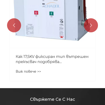


Как 17,5KV фиксиран тип вътрешен
прекъсвач подобрява
безопасността на захранващата
Виж повече >>
система със средно напрежение?
Свържете Се С Нас