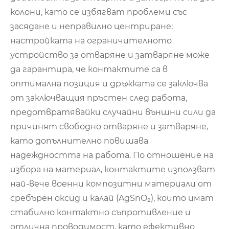
колони, като се избягват проблеми със
засядане и неправилно центриране;
настройката на ограничителното
устройство за отваряне и затваряне може
да гарантира, че контактите са в
оптимална позиция и дръжката се заключва
от заключващия пръстен след работа,
предотвратявайки случайни външни сили да
причинят свободно отваряне и затваряне,
като допълнително повишава
надеждността на работа. По отношение на
избора на материал, контактите използват
най-вече военни композитни материали от
сребърен оксид и калай (AgSnO₂), които имат
стабилно контактно съпротивление и
отлична проводимост, като ефективно